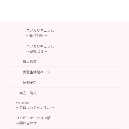
～シーティング＆ポジショニング～
コアカリキュラム
～排泄支援～
コアカリキュラム
～動作分析～
コアカリキュラム
～研究ゼミ～
新人教育
実習生特設ページ
研修予定
学会・論文
YouTube
～アロリハチャンネル～
リハビリテーション部
お問い合わせ