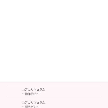
～認知症～
コアカリキュラム
～脳卒中～
コアカリキュラム
～摂食嚥下＆栄養～
コアカリキュラム
～触診～
コアカリキュラム
～就労支援～
コアカリキュラム
～シーティング＆ポジショニング～
コアカリキュラム
～排泄支援～
コアカリキュラム
～動作分析～
コアカリキュラム
～研究ゼミ～