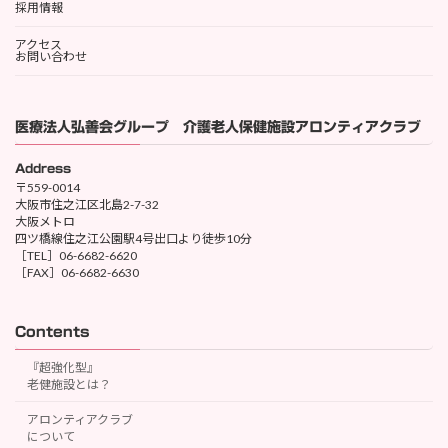
採用情報
アクセス
お問い合わせ
医療法人弘善会グループ 介護老人保健施設アロンティアクラブ
Address
〒559-0014
大阪市住之江区北島2-7-32
大阪メトロ
四ツ橋線住之江公園駅4号出口より徒歩10分
［TEL］06-6682-6620
［FAX］06-6682-6630
Contents
『超強化型』
老健施設とは？
アロンティアクラブ
について