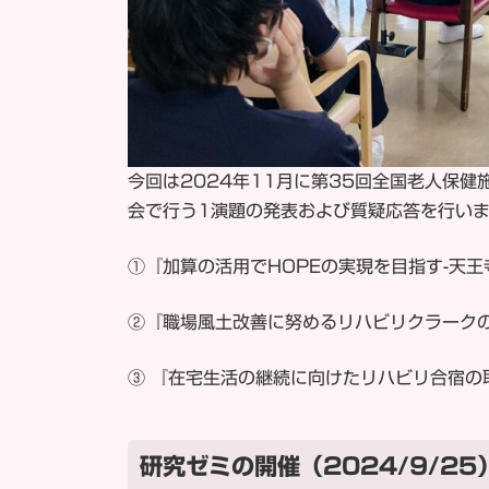
今回は2024年11月に第35回全国老人保
会で行う1演題の発表および質疑応答を行い
①『加算の活用でHOPEの実現を目指す-天王
②『職場風土改善に努めるリハビリクラーク
③ 『在宅生活の継続に向けたリハビリ合宿の
研究ゼミの開催（2024/9/25