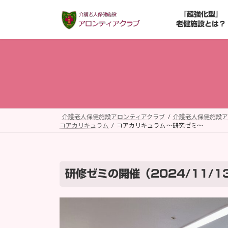
コ
ナ
『超強化型』
ン
ビ
老健施設とは？
テ
ゲ
ン
ー
ツ
シ
へ
ョ
ス
ン
キ
に
ッ
移
プ
動
介護老人保健施設アロンティアクラブ
介護老人保健施設ア
コアカリキュラム
コアカリキュラム ～研究ゼミ～
研修ゼミの開催（2024/11/13