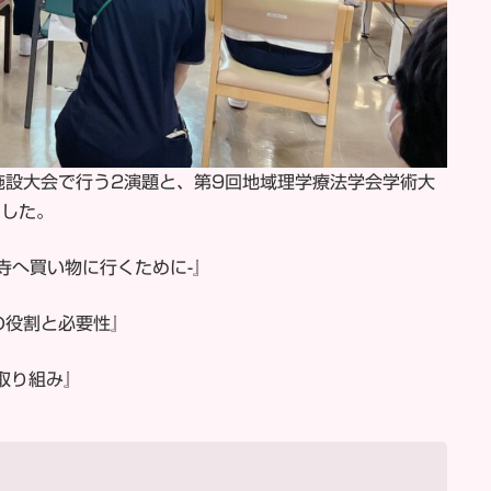
健施設大会で行う2演題と、第9回地域理学療法学会学術大
ました。
寺へ買い物に行くために-』
の役割と必要性』
取り組み』
）