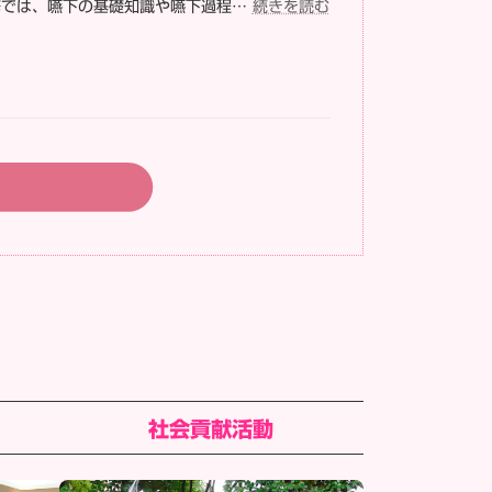
:
修では、嚥下の基礎知識や嚥下過程…
続きを読む
理
2026/6
学
領
療
域
法
別
学
研
術
修
大
会
会
「各
に
職
て
種
1
で
演
考
題
え
を
る
発
摂
表
食
し
嚥
ま
下〜
の
社会貢献活動
し
姿
た！
勢
が