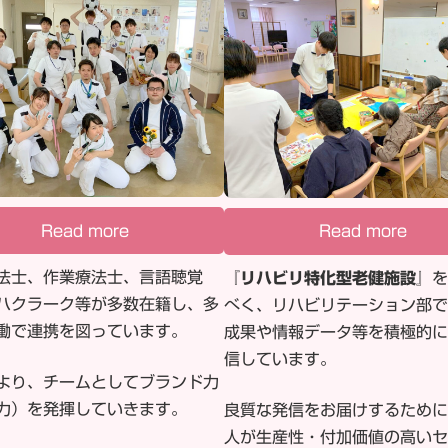
Read more
Read more
法士、作業療法士、言語聴覚
『
リハビリ特化型老健施設
』を
ハクラーク等が多数在籍し、多
べく、リハビリテーション部で
働で連携を図っています。
成果や情報データ等を積極的に
信しています。
より、チームとしてブランド力
力）を発揮していきます。
良質な発信をお届けするために
人が生産性・付加価値の高いセ