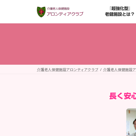
コ
ナ
『超強化型』
ン
ビ
老健施設とは？
テ
ゲ
ン
ー
ツ
シ
へ
ョ
ス
ン
キ
に
ッ
移
プ
動
介護老人保健施設アロンティアクラブ
介護老人保健施設ア
長く安