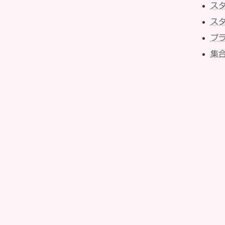
ス
ス
プ
集