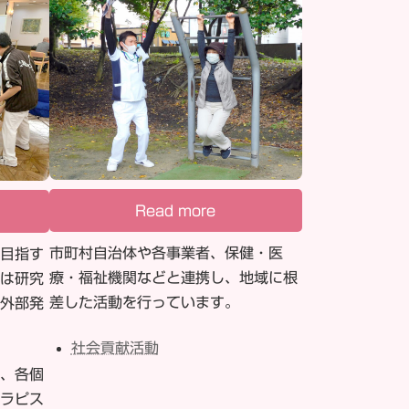
与
え
る
嚥
下
へ
の
影
響〜」
2026/6/10
開
Read more
催
市町村自治体や各事業者、保健・医
目指す
療・福祉機関などと連携し、地域に根
は研究
差した活動を行っています。
外部発
社会貢献活動
、各個
ラピス