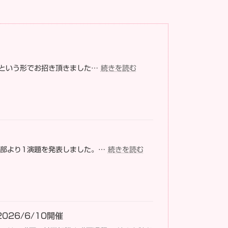
:
義という形でお招き頂きました…
続きを読む
2026/7
「生
活
期
の
魅
力
:
ン部より1演題を発表しました。…
続きを読む
を
2026/7
伝
第
え
38
る！」
回
特
大
別
阪
26/6/10開催
講
府
義