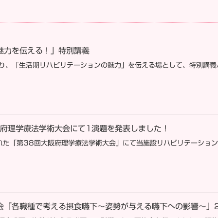
の魅力を伝える！」特別講義
学様より、「生活期リハビリテーションの魅力」を伝える場として、特別講
大阪府理学療法学術大会にて1演題を発表しました！
された「第38回大阪府理学療法学術大会」にて当施設リハビリテーショ
修会「各職種で考える摂食嚥下〜姿勢が与える嚥下への影響〜」20