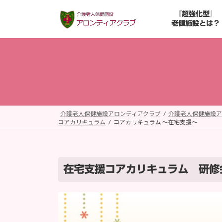
コ
ナ
『超強化型』
ン
ビ
老健施設とは？
テ
ゲ
ン
ー
ツ
シ
へ
ョ
ス
ン
キ
に
ッ
移
プ
動
介護老人保健施設アロンティアクラブ
介護老人保健施設ア
コアカリキュラム
コアカリキュラム ～在宅支援～
在宅支援コアカリキュラム 研修