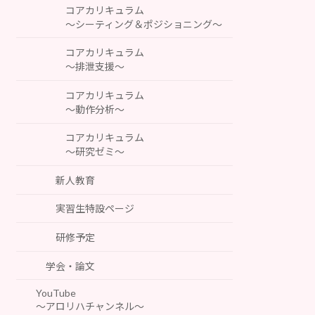
コアカリキュラム
～シーティング＆ポジショニング～
コアカリキュラム
～排泄支援～
コアカリキュラム
～動作分析～
コアカリキュラム
～研究ゼミ～
新人教育
実習生特設ページ
研修予定
学会・論文
YouTube
～アロリハチャンネル～