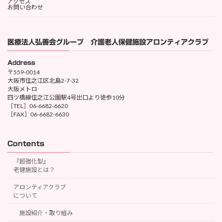
アクセス
お問い合わせ
医療法人弘善会グループ 介護老人保健施設アロンティアクラブ
Address
〒559-0014
大阪市住之江区北島2-7-32
大阪メトロ
四ツ橋線住之江公園駅4号出口より徒歩10分
［TEL］06-6682-6620
［FAX］06-6682-6630
Contents
『超強化型』
老健施設とは？
アロンティアクラブ
について
施設紹介・取り組み