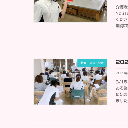
介護老
You
くださ
期(字幕
20
教育・研究・発表
2023
3/1
ある業
に始ま
ました