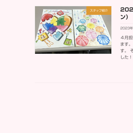
20
スタッフ紹介
ン）
2023
４月担
ます。
す。 
した！