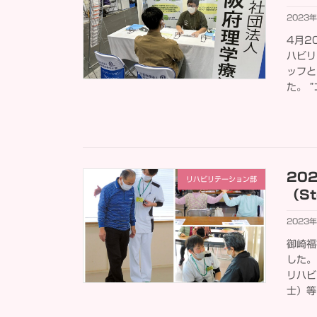
2023
4月2
ハビリ
ッフと
た。 
20
リハビリテーション部
（S
2023
御崎福
した。
リハビ
士）等