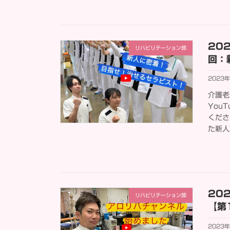
20
リハビリテーション部
回：
2023
介護老
You
くださ
た新人
20
リハビリテーション部
【第
2023