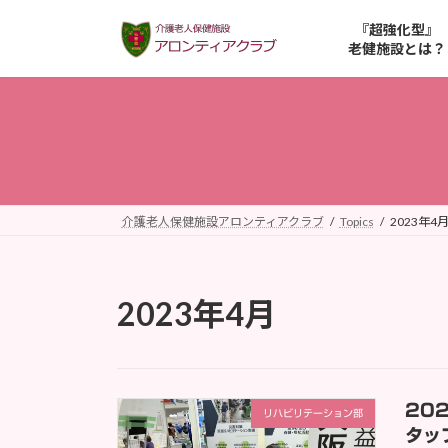
コ
ナ
『超強化型』
ン
ビ
老健施設とは？
テ
ゲ
ン
ー
ツ
シ
へ
ョ
ス
ン
キ
に
ッ
移
介護老人保健施設アロンティアクラブ
Topics
2023年4
プ
動
2023年4月
20
リハビリテーション部
タッ