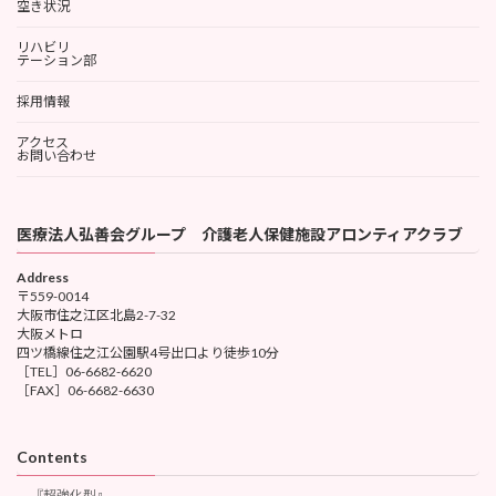
空き状況
リハビリ
テーション部
採用情報
アクセス
お問い合わせ
医療法人弘善会グループ 介護老人保健施設アロンティアクラブ
Address
〒559-0014
大阪市住之江区北島2-7-32
大阪メトロ
四ツ橋線住之江公園駅4号出口より徒歩10分
［TEL］06-6682-6620
［FAX］06-6682-6630
Contents
『超強化型』