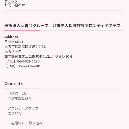
アクセス
お問い合わせ
医療法人弘善会グループ 介護老人保健施設アロンティアクラブ
Address
〒559-0014
大阪市住之江区北島2-7-32
大阪メトロ
四ツ橋線住之江公園駅4号出口より徒歩10分
［TEL］06-6682-6620
［FAX］06-6682-6630
Contents
『超強化型』
老健施設とは？
アロンティアクラブ
について
施設紹介・取り組み