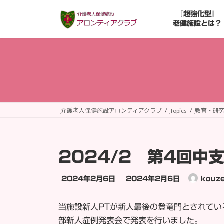
コ
ナ
『超強化型』
ン
ビ
老健施設とは？
テ
ゲ
ン
ー
ツ
シ
へ
ョ
ス
ン
キ
に
ッ
移
介護老人保健施設アロンティアクラブ
Topics
教育・研
プ
動
2024/2 第4回中
最
2024年2月6日
2024年2月6日
kouze
終
更
当施設新人PTが新人最後の登竜門とされてい
新
部新人症例発表会で発表を行いました。
日