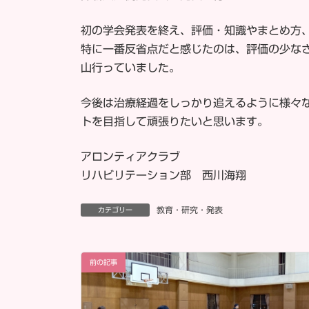
時
:
初の学会発表を終え、評価・知識やまとめ方
特に一番反省点だと感じたのは、評価の少な
山行っていました。
今後は治療経過をしっかり追えるように様々
トを目指して頑張りたいと思います。
アロンティアクラブ
リハビリテーション部 西川海翔
教育・研究・発表
カテゴリー
前の記事