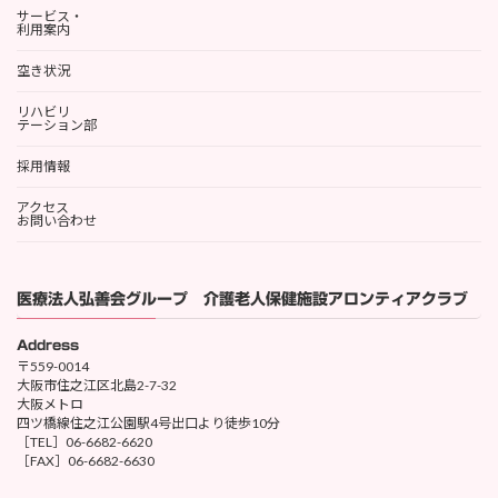
サービス・
利用案内
空き状況
リハビリ
テーション部
採用情報
アクセス
お問い合わせ
医療法人弘善会グループ 介護老人保健施設アロンティアクラブ
Address
〒559-0014
大阪市住之江区北島2-7-32
大阪メトロ
四ツ橋線住之江公園駅4号出口より徒歩10分
［TEL］06-6682-6620
［FAX］06-6682-6630