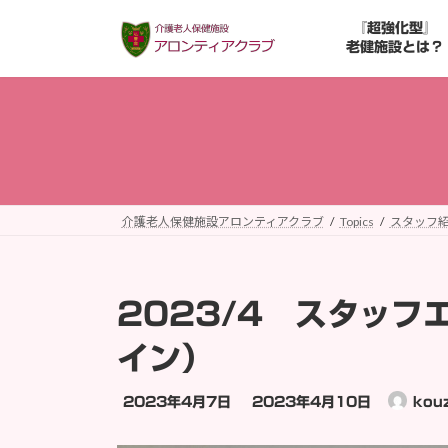
コ
ナ
『超強化型』
ン
ビ
老健施設とは？
テ
ゲ
ン
ー
ツ
シ
へ
ョ
ス
ン
キ
に
ッ
移
介護老人保健施設アロンティアクラブ
Topics
スタッフ
プ
動
2023/4 スタッフ
イン）
最
2023年4月7日
2023年4月10日
kou
終
更