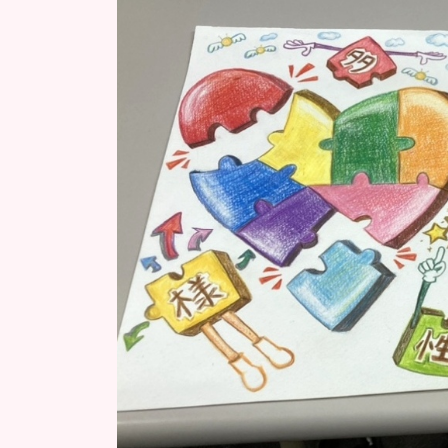
新
日
時
: