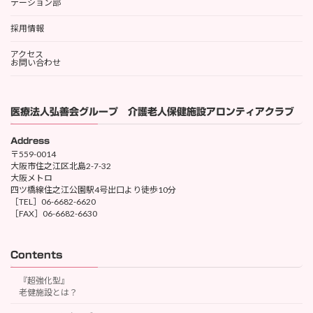
テーション部
採用情報
アクセス
お問い合わせ
医療法人弘善会グループ 介護老人保健施設アロンティアクラブ
Address
〒559-0014
大阪市住之江区北島2-7-32
大阪メトロ
四ツ橋線住之江公園駅4号出口より徒歩10分
［TEL］06-6682-6620
［FAX］06-6682-6630
Contents
『超強化型』
老健施設とは？